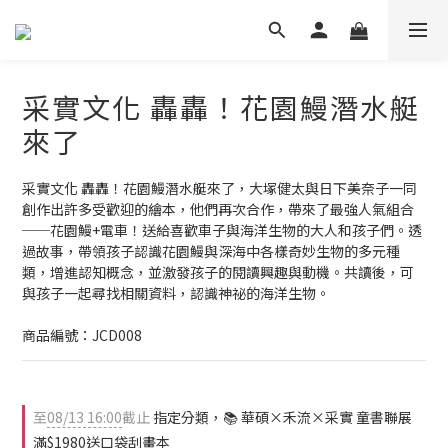
采實文化 轟轟！花園鰻潛水艇
來了
采實文化 轟轟！花園鰻潛水艇來了，大塚健太與日下美奈子一同
創作出許多受歡迎的繪本，他們再次合作，帶來了最強人氣組合
──花園鰻+電車！送給喜歡車子與海洋生物的大人和孩子們。透
過故事，帶領孩子認識花園鰻與深海中各樣奇妙生物的多元種
類，增進認知概念，並激發孩子的閱讀興趣與動機。共讀後，可
與孩子一起尋找相關資料，認識神祕的海洋生物。
商品編號：JCD008
至
08/13 16:00
截止
指定分類，📚 華碩×禾流×采實 童書聯展
滿$1980送口袋刮畫本