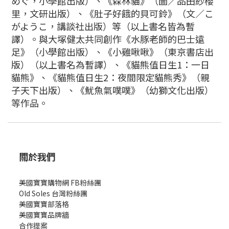
めぐ，小學館出版）、《森林貓》（圖／品田紗櫻
里，文研出版）、《肚子好餓的貝可鈴》（文／こ
がようこ，講談社出版）等（以上書名皆為暫
譯）。與大塚健太共同創作《水豚老師的巴士遠
足》（小學館出版）、《小雞啾啾》（東京書店出
版）（以上書名為暫譯）、《貓熊值日生1：一日
貓熊》、《貓熊值日生2：夜間限定貓熊秀》（親
子天下出版）、《魷魚氣噗噗》（幼獅文化出版）
等作品。
關於我們
美國寶寶購物網 FB粉絲團
Old Soles 台灣粉絲團
美國寶寶部落格
美國寶寶
品牌牆
合作提案