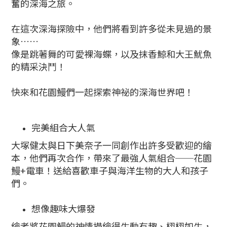
奮的深海之旅。
在這次深海探險中，他們將看到許多從未見過的景
象……
像是跳著舞的可愛裸海蝶，以及抹香鯨和大王魷魚
的精采決鬥！
快來和花園鰻們一起探索神祕的深海世界吧！
完美組合大人氣
大塚健太與日下美奈子一同創作出許多受歡迎的繪
本，他們再次合作，帶來了最強人氣組合──花園
鰻+電車！送給喜歡車子與海洋生物的大人和孩子
們。
想像趣味大爆發
繪者將花園鰻的神情描繪得生動有趣、栩栩如生，