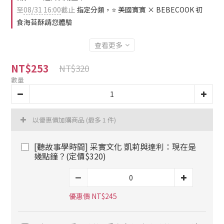
至
08/31 16:00
截止
指定分類，⭐ 美國寶寶 × BEBECOOK 初
食海苔酥請您體驗
查看更多
NT$253
NT$320
數量
以優惠價加購商品
(最多 1 件)
[聽故事學時間] 采實文化 凱莉與達利：現在是
幾點鐘？(定價$320)
優惠價 NT$245