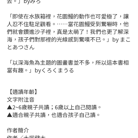
去。」byみろ
「即使在水族箱裡，花園鰻的動作也可愛極了，讓
人忍不住駐足觀看。……當花園鰻受到驚嚇時，他
們就會鑽進沙子裡，真是太萌了！我們也更了解深
海，孩子們對那裡的光線感到驚嘆不已。」by まこ
とあつさん
「以深海魚為主題的圖畫書並不多，所以這本書相
當有趣。」byくろくまうる
【適讀年齡】
文字附注音
▲2~6歲親子共讀；6歲以上自己閱讀。
▲適合親子共讀，也適合孩子自己讀。
作者簡介
作者／大塚健太