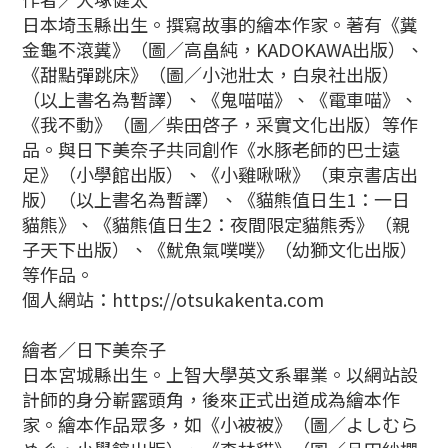
日本埼玉縣出生。撰寫故事的繪本作家。著有《糞
金龜不滾糞》（圖／高畠純，KADOKAWA出版）、
《甜點彈跳床》（圖／小池壯太，白泉社出版）
（以上書名為暫譯）、《鬼喵喵》、《電車喵》、
《我不動》（圖／柴田啓子，采實文化出版）等作
品。與日下美奈子共同創作《水豚老師的巴士遠
足》（小學館出版）、《小雞啾啾》（東京書店出
版）（以上書名為暫譯）、《貓熊值日生1：一日
貓熊》、《貓熊值日生2：夜間限定貓熊秀》（親
子天下出版）、《魷魚氣噗噗》（幼獅文化出版）
等作品。
個人網站：https://otsukakenta.com
繪者／日下美奈子
日本宮城縣出生。上智大學英文系畢業。以網站設
計師的身分嶄露頭角，後來正式出道成為繪本作
家。繪本作品眾多，如《小被被》（圖／よしむら