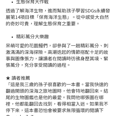
生態保育大作戰
透過了解海洋生物，進而幫助孩子學習SDGs永續發
展第14項目標「保育海洋生態」。從中感受大自然
的奇妙可貴，理解生態保育之重要。
精彩萬分大樂趣
呆萌可愛的花園鰻們，卻參與了一趟精彩萬分、刺
激滿滿的深海探險。高潮迭起的情節搭配十足的故
事與圖像張力，讓讀者在閱讀時彷彿身歷其境、緊
張萬分，充分享受閱讀的過程。
★ 讀者推薦
「這是我三歲的孫子很喜歡的一本書。當我快速的
翻過開頭的深海之旅地圖時，他會特地翻回來。結
尾的生物圖鑑也是他的最愛。我問他哪張圖在哪
裡，他都能翻回去找到，看得相當入迷。如果我不
停下來，這本書恐怕會被要求無限循環的閱讀下