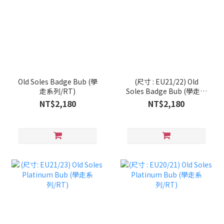
Old Soles Badge Bub (學
(尺寸 : EU21/22) Old
走系列/RT)
Soles Badge Bub (學走系
列/RT)
NT$2,180
NT$2,180