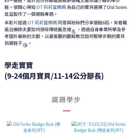
的一雙鞋，設計出仿赤腳體感般舒適確又能保護小腳的學步
鞋。很開心得知
OT 莉莉當媽媽
為自己的寶貝選擇了Old Soles
並且製作了一個選鞋專題。
本影片經過
OT 莉莉當媽媽
同意與粉絲們分享選鞋6招，來看職
能治療師夫妻如何排除傳統舊思維
，透過自身專業所學及參
💪
考國外最新的文獻，以最客觀的觀點教您如何幫學步期的寶貝
挑選鞋子
。
😘
學走寶寶
(9-24個月寶貝/11-14公分腳長)
蹣跚學步