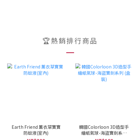
🏆熱銷排行商品
Earth Friend 薰衣草寶寶
韓國Colorloon 3D造型手
防蚊液(室內)
繪紙氣球-海盜寶劍系列
(盒裝)