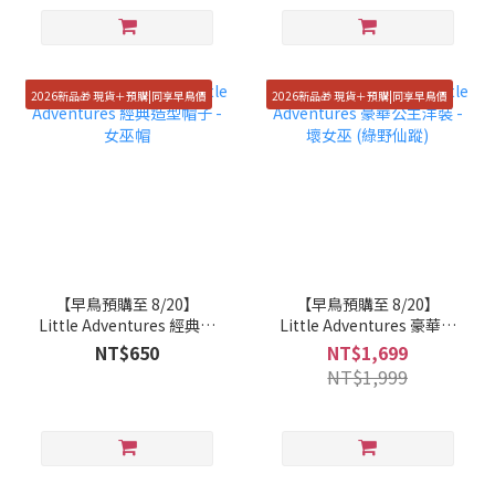
2026新品🎁 現貨＋預購|同享早鳥價
2026新品🎁 現貨＋預購|同享早鳥價
【早鳥預購至 8/20】
【早鳥預購至 8/20】
Little Adventures 經典造
Little Adventures 豪華公
型帽子 - 女巫帽
主洋裝 - 壞女巫 (綠野仙
NT$650
NT$1,699
蹤)
NT$1,999