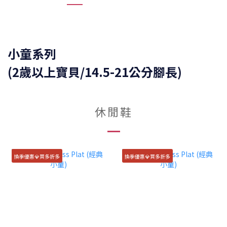
小童系列
(2歲以上寶貝/14.5-21公分腳長)
休閒鞋
換季優惠💎買多折多
換季優惠💎買多折多