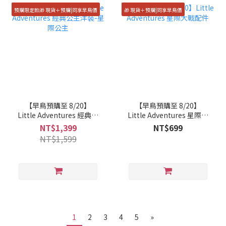
預購限定款🎁 現貨＋預購|同享早鳥價
🎁 現貨＋預購|同享早鳥價
【早鳥預購至 8/20】
【早鳥預購至 8/20】
Little Adventures 經典公
Little Adventures 星際大
主洋裝-星際公主
戰配件
NT$1,399
NT$699
NT$1,599
1
2
3
4
5
»