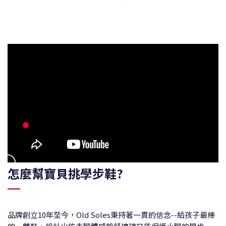
怎麼幫寶貝挑學步鞋?
品牌創立10年至今，Old Soles秉持著一貫的信念--給孩子最棒