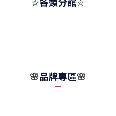
各類分館
✮
✮
品牌專區
🌸
🌸