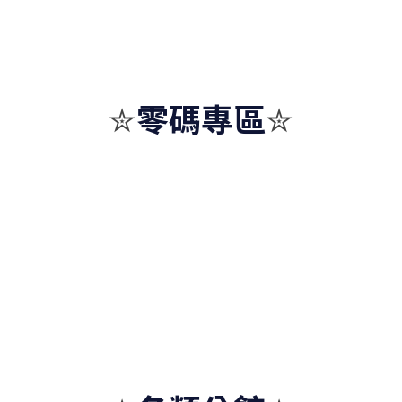
零碼專區
✮
✮