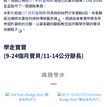
鞋。很開心得知
OT 莉莉當媽媽
為自己的寶貝選擇了Old Soles
並且製作了一個選鞋專題。
本影片經過
OT 莉莉當媽媽
同意與粉絲們分享選鞋6招，來看職
能治療師夫妻如何排除傳統舊思維
，透過自身專業所學及參
💪
考國外最新的文獻，以最客觀的觀點教您如何幫學步期的寶貝
挑選鞋子
。
😘
學走寶寶
(9-24個月寶貝/11-14公分腳長)
蹣跚學步