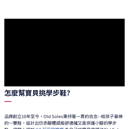
怎麼幫寶貝挑學步鞋?
品牌創立10年至今，Old Soles秉持著一貫的信念--給孩子最棒
的一雙鞋，設計出仿赤腳體感般舒適確又能保護小腳的學步