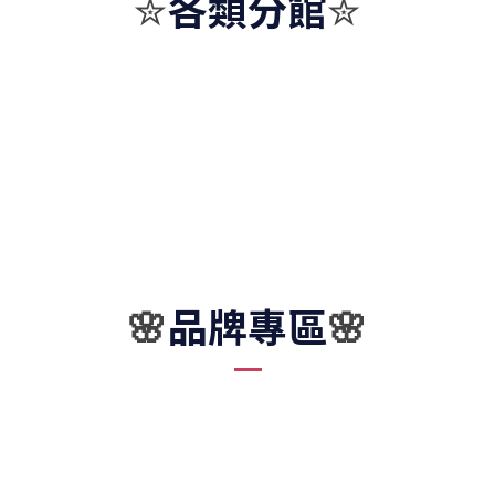
各類分館
✮
✮
品牌專區
🌸
🌸