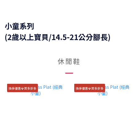
小童系列
(2歲以上寶貝/14.5-21公分腳長)
休閒鞋
換季優惠💎買多折多
換季優惠💎買多折多