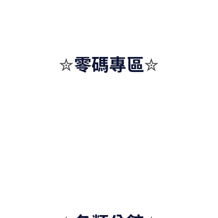
零碼專區
✮
✮