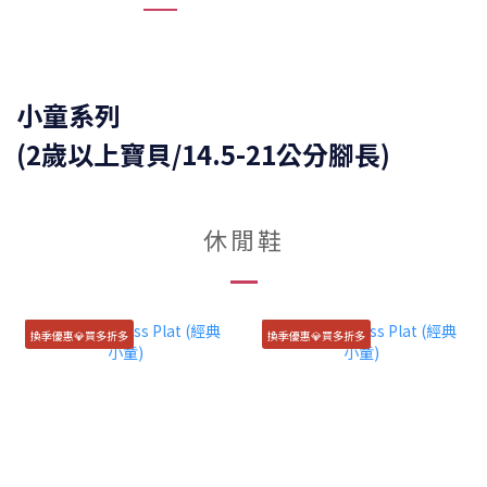
小童系列
(2歲以上寶貝/14.5-21公分腳長)
休閒鞋
換季優惠💎買多折多
換季優惠💎買多折多