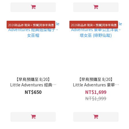
2026新品🎁 現貨＋預購|同享早鳥價
2026新品🎁 現貨＋預購|同享早鳥價
【早鳥預購至 8/20】
【早鳥預購至 8/20】
Little Adventures 經典造
Little Adventures 豪華公
型帽子 - 女巫帽
主洋裝 - 壞女巫 (綠野仙
NT$650
NT$1,699
蹤)
NT$1,999