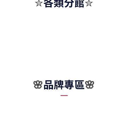
各類分館
✮
✮
品牌專區
🌸
🌸