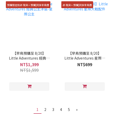
預購限定款🎁 現貨＋預購|同享早鳥價
🎁 現貨＋預購|同享早鳥價
【早鳥預購至 8/20】
【早鳥預購至 8/20】
Little Adventures 經典公
Little Adventures 星際大
主洋裝-星際公主
戰配件
NT$1,399
NT$699
NT$1,599
1
2
3
4
5
»