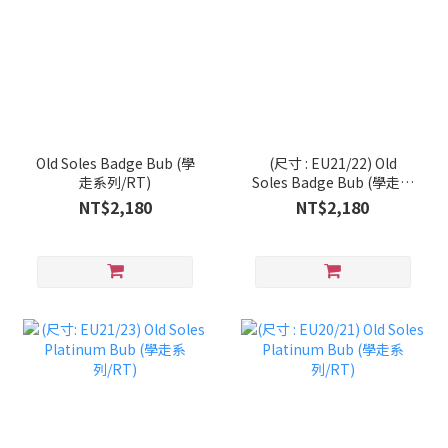
Old Soles Badge Bub (學
(尺寸 : EU21/22) Old
走系列/RT)
Soles Badge Bub (學走系
列/RT)
NT$2,180
NT$2,180