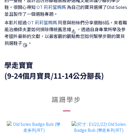
的一雙鞋，設計出仿赤腳體感般舒適確又能保護小腳的學步
鞋。很開心得知
OT 莉莉當媽媽
為自己的寶貝選擇了Old Soles
並且製作了一個選鞋專題。
本影片經過
OT 莉莉當媽媽
同意與粉絲們分享選鞋6招，來看職
能治療師夫妻如何排除傳統舊思維
，透過自身專業所學及參
💪
考國外最新的文獻，以最客觀的觀點教您如何幫學步期的寶貝
挑選鞋子
。
😘
學走寶寶
(9-24個月寶貝/11-14公分腳長)
蹣跚學步