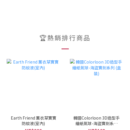
🏆熱銷排行商品
Earth Friend 薰衣草寶寶
韓國Colorloon 3D造型手
防蚊液(室內)
繪紙氣球-海盜寶劍系列
(盒裝)