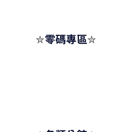
零碼專區
✮
✮