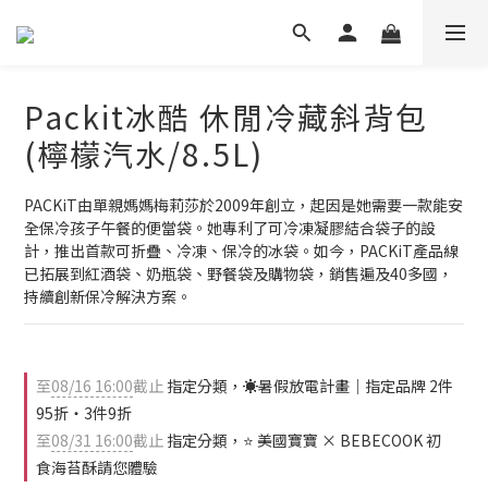
Packit冰酷 休閒冷藏斜背包
(檸檬汽水/8.5L)
PACKiT由單親媽媽梅莉莎於2009年創立，起因是她需要一款能安
全保冷孩子午餐的便當袋。她專利了可冷凍凝膠結合袋子的設
計，推出首款可折疊、冷凍、保冷的冰袋。如今，PACKiT產品線
已拓展到紅酒袋、奶瓶袋、野餐袋及購物袋，銷售遍及40多國，
持續創新保冷解決方案。
至
08/16 16:00
截止
指定分類，☀️暑假放電計畫｜指定品牌 2件
95折・3件9折
至
08/31 16:00
截止
指定分類，⭐ 美國寶寶 × BEBECOOK 初
食海苔酥請您體驗