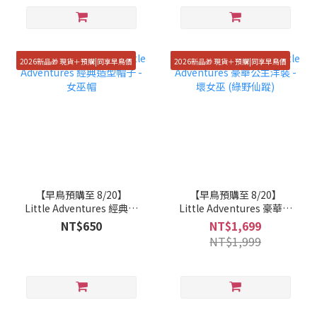
2026新品🎁 現貨＋預購|同享早鳥價
2026新品🎁 現貨＋預購|同享早鳥價
【早鳥預購至 8/20】
【早鳥預購至 8/20】
Little Adventures 經典造
Little Adventures 豪華公
型帽子 - 女巫帽
主洋裝 - 壞女巫 (綠野仙
NT$650
NT$1,699
蹤)
NT$1,999