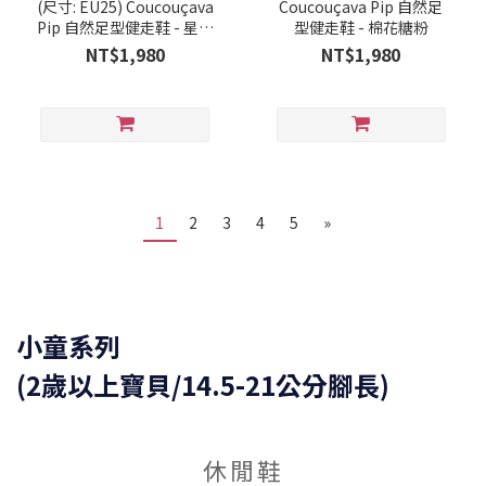
(尺寸: EU25) Coucouçava
Coucouçava Pip 自然足
Pip 自然足型健走鞋 - 星空
型健走鞋 - 棉花糖粉
藍
NT$1,980
NT$1,980
1
2
3
4
5
»
小童系列
(2歲以上寶貝/14.5-21公分腳長)
休閒鞋