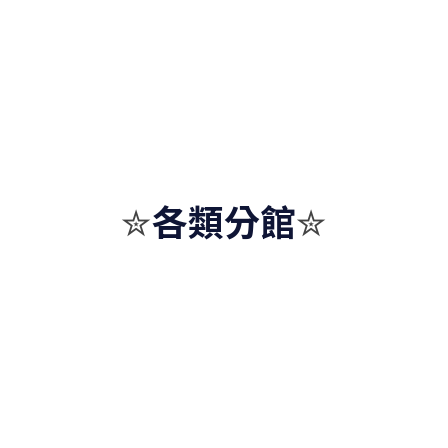
各類分館
✮
✮