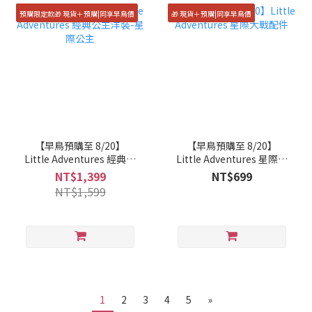
預購限定款🎁 現貨＋預購|同享早鳥價
🎁 現貨＋預購|同享早鳥價
【早鳥預購至 8/20】
【早鳥預購至 8/20】
Little Adventures 經典公
Little Adventures 星際大
主洋裝-星際公主
戰配件
NT$1,399
NT$699
NT$1,599
1
2
3
4
5
»