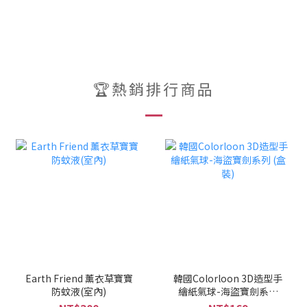
🏆熱銷排行商品
Earth Friend 薰衣草寶寶
韓國Colorloon 3D造型手
防蚊液(室內)
繪紙氣球-海盜寶劍系列
(盒裝)