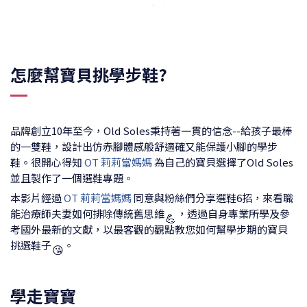
怎麼幫寶貝挑學步鞋?
品牌創立10年至今，Old Soles秉持著一貫的信念--給孩子最棒
的一雙鞋，設計出仿赤腳體感般舒適確又能保護小腳的學步
鞋。很開心得知
OT 莉莉當媽媽
為自己的寶貝選擇了Old Soles
並且製作了一個選鞋專題。
本影片經過
OT 莉莉當媽媽
同意與粉絲們分享選鞋6招，來看職
能治療師夫妻如何排除傳統舊思維
，透過自身專業所學及參
💪
考國外最新的文獻，以最客觀的觀點教您如何幫學步期的寶貝
挑選鞋子
。
😘
學走寶寶