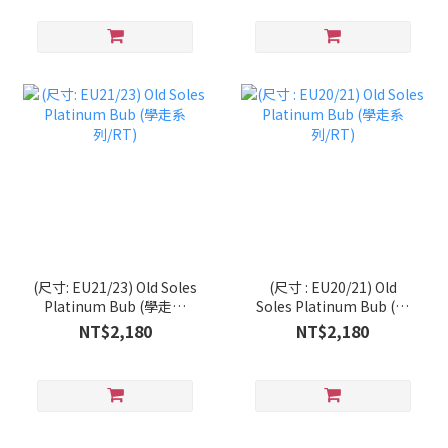
(尺寸: EU21/23) Old Soles
(尺寸 : EU20/21) Old
Platinum Bub (學走系
Soles Platinum Bub (學
列/RT)
走系列/RT)
NT$2,180
NT$2,180