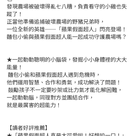
發現農場被破壞得亂七八糟，負責看守的小雞也失
蹤了！
正當他準備追捕破壞農場的野豬兄弟時，
一位全新的英雄──「蘋果假面超人」閃亮登場！
麵包小偷與蘋果假面超人能一起成功守護農場嗎？
★一起動動聰明的小腦袋，發掘小小身體裡的大大
能量！
麵包小偷和蘋果假面超人遇到危機時，
他們運用智慧、合作和勇氣，成功解決了問題！
鼓勵孩子不一定要吵架或比力氣才能化解困難，
一起動動腦，同理對方並團結合作，
就是最厲害的超能力！
【讀者好評推薦】
★「蘋果假面超人真是太可愛啦！好想咬一口！」