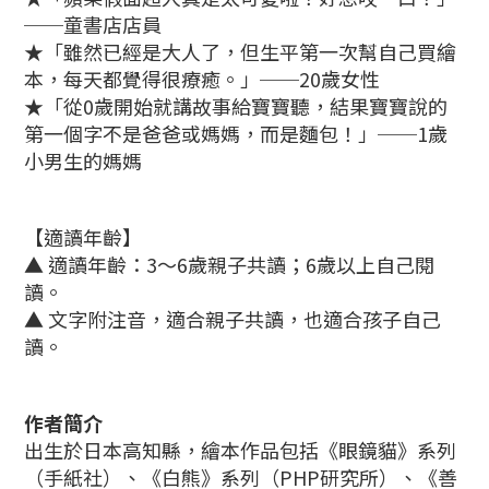
──童書店店員
★「雖然已經是大人了，但生平第一次幫自己買繪
本，每天都覺得很療癒。」──20歲女性
★「從0歲開始就講故事給寶寶聽，結果寶寶說的
第一個字不是爸爸或媽媽，而是麵包！」──1歲
小男生的媽媽
【適讀年齡】
▲ 適讀年齡：3～6歲親子共讀；6歲以上自己閱
讀。
▲ 文字附注音，適合親子共讀，也適合孩子自己
讀。
作者簡介
出生於日本高知縣，繪本作品包括《眼鏡貓》系列
（手紙社）、《白熊》系列（PHP研究所）、《善