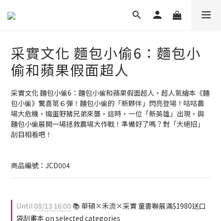
采實文化 麵包小偷6：麵包小
偷和蘋果假面超人
采實文化 麵包小偷6：麵包小偷和蘋果假面超人，超人氣繪本《麵
包小偷》驚喜第６彈！麵包小偷的「新夥伴」閃亮登場！咕咕農
場大危機，搗蛋野豬兄弟來襲，這時，一位「新英雄」出現，與
麵包小偷展開一場拯救農場大作戰！準備好了嗎？對「大絕招」
刮目相看吧！
商品編號：JCD004
Until
08/13 16:00
📚 華碩×禾流×采實 童書聯展滿$1980送口
袋刮畫本 on selected categories