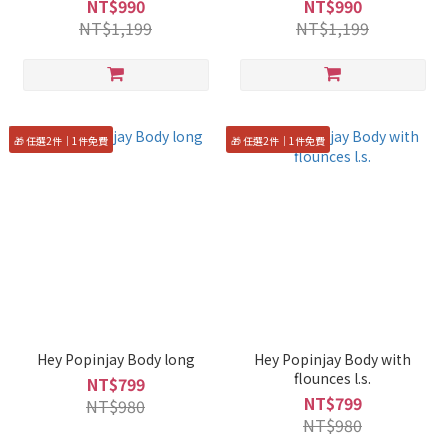
NT$990
NT$990
NT$1,199
NT$1,199
🎁 任選2件｜1件免費
🎁 任選2件｜1件免費
Hey Popinjay Body long
Hey Popinjay Body with
flounces l.s.
NT$799
NT$799
NT$980
NT$980