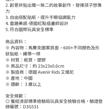
2. 創意拼貼出獨一無二的故事創作，發揮孩子想像
力
3. 自由搭配貼紙，提升手眼協調能力
4. 童趣美感-德國紅點插畫師設計
5. 符合國際玩具安全標準
商品資料：
※ 內容物：馬賽克圖案頁面，600+不同顏色及形
狀貼紙，繩帶一條
※ 材質：紙質、塑膠
※ 商品尺寸：約 23x23x0.6cm
※ 製造商：德國 Avenir Kids 艾維尼
※ 產地：中國
※ 適齡： 3 歲以上
安全規範：
◎ 獲經濟部標準檢驗局玩具安全檢驗合格，驗證登
錄編號：D3G531