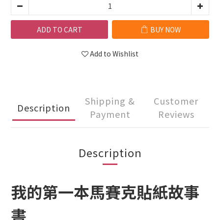
ADD TO CART
BUY NOW
Add to Wishlist
Shipping &
Customer
Description
Payment
Reviews
Description
我的第一本馬賽克貼紙故事
書