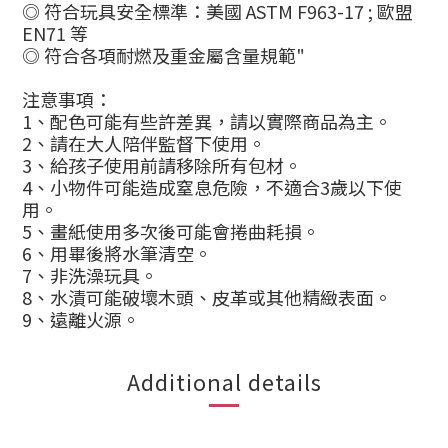
◎ 符合玩具安全標準：美國 ASTM F963-17 ; 歐盟
EN71 等
◎ 符合各項耐燃及重金屬含量規範"
注意事項：
1、配色可能有些許差異，請以實際商品為主。
2、請在大人陪伴監督下使用。
3、給孩子使用前請移除所有包材。
4、小物件可能造成窒息危險，不適合3歲以下使
用。
5、畫紙使用多次後可能會捲曲耗損。
6、用畢後將水筆清空。
7、非洗澡玩具。
8、水漬可能破壞木頭、皮革或其他精緻表面。
9、遠離火源。
Additional details