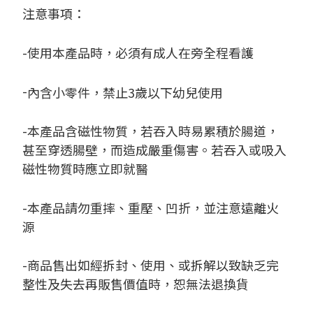
注意事項：
-
使用本產品時，必須有成人在旁全程看護
-
內含小零件，禁止
3
歲以下幼兒使用
-
本產品含磁性物質，若吞入時易累積於腸道，
甚至穿透腸壁，而造成嚴重傷害。若吞入或吸入
磁性物質時應立即就醫
-
本產品請勿重摔、重壓、凹折，並注意遠離火
源
-
商品售出如經拆封、使用、或拆解以致缺乏完
整性及失去再販售價值時，恕無法退換貨