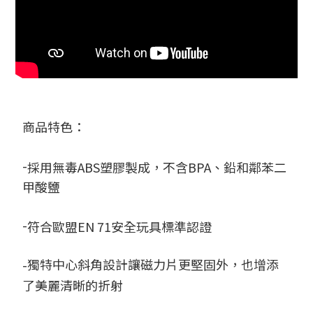
商品特色：
-
採用無毒
ABS
塑膠製成，不含
BPA
、鉛和鄰苯二
甲酸鹽
-
符合歐盟
EN 71
安全玩具標準認證
獨特中心斜角設計讓磁力片更堅固外，也增添
-
了美麗清晰的折射