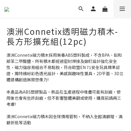
澳洲Connetix透明磁力積木-
長方形擴充組(12pc)
澳洲Connetix磁力積木採用無毒ABS塑料製成，不含BPA、鉛和
鄰苯二甲酸鹽，所有積木都經過密封焊接及鉚釘設計強化安全
性，磁力強容易組合不易鬆脫，符合歐盟EN 71安全玩具標準認
證，獨特繽紛彩色透光設計，美感與趣味性兼具，2D平面、3D立
體建構創造無限想像力!
本產品為ABS塑膠製品，新品在生產過程中堆疊可能有刮痕，使
用後也會有些許刮痕，但不影響整體美觀或使用，購買前請再三
考慮!
澳洲Connetix磁力積木因全球價格管制，不納入全館滿額贈、滿
額折抵等活動