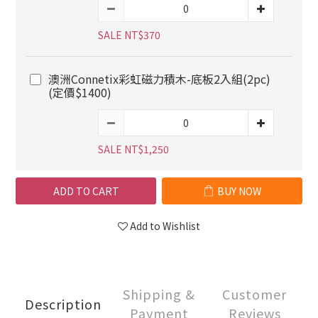
SALE NT$370
澳洲Connetix彩虹磁力積木-底板2入組(2pc)
(定價$1400)
SALE NT$1,250
ADD TO CART
BUY NOW
Add to Wishlist
Shipping &
Customer
Description
Payment
Reviews