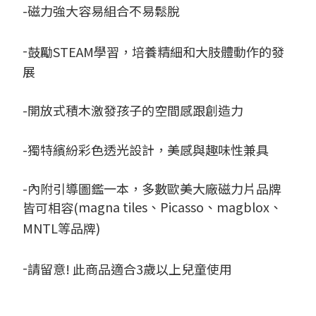
-
磁力強大容易組合不易鬆脫
-
鼓勵
STEAM
學習，培養精細和大肢體動作的發
展
-
開放式積木激發孩子的空間感跟創造力
-
獨特繽紛彩色透光設計，美感與趣味性兼具
-
內附引導圖鑑一本，多數歐美大廠磁力片品牌
magna tiles、Picasso、magblox、
皆可相容
(
MNTL等品牌)
-
請留意
!
此商品適合
3
歲以上兒童使用