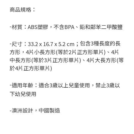
商品規格：
-
材質：
ABS
塑膠，不含
BPA
、鉛和鄰苯二甲酸鹽
-
包含3種長度的長
尺寸：33.2
x 16.7 x 5.2 cm；
方形，4片小長方形(等於2片正方形單片)、4片
中長方形(等於3片正方形單片)、4
片大長方形(等
於4片正方形單片)
-
適用年齡：適合
3
歲以上兒童使用，禁止
3
歲以
下幼兒使用
-
澳洲設計，中國製造