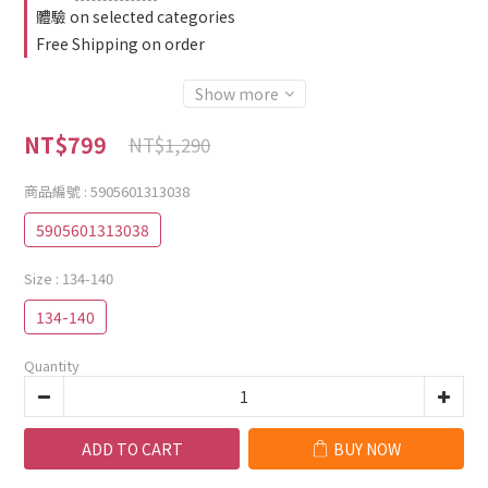
體驗 on selected categories
Free Shipping on order
Show more
NT$799
NT$1,290
商品編號
: 5905601313038
5905601313038
Size
: 134-140
134-140
Quantity
ADD TO CART
BUY NOW