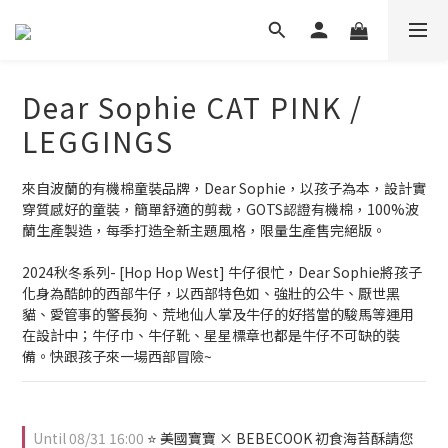
Dear Sophie CAT PINK /
LEGGINGS
來自波蘭的有機棉童裝品牌，Dear Sophie，以孩子為本，設計實
穿質感好的童裝，簡單舒適的剪裁，GOTS認證有機棉，100%波
蘭生產製造，每季打造全新主題風格，限量生產售完絕版。
2024秋冬系列- [Hop Hop West] 牛仔很忙，Dear Sophie將孩子
化身為酷帥的西部牛仔，以西部特色如、強壯的公牛、厭世黑
貓、愛管事的警長狗、荒地仙人掌及牛仔的好搭當的駿馬等運用
在設計中；牛仔巾、牛仔靴、星星標章也都是牛仔不可缺的裝
備。快跟孩子來一場西部冒險~
Until
08/31 16:00
⭐ 美國寶寶 × BEBECOOK 初食海苔酥請您