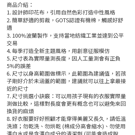
商品介紹：
1.
設計師印花布，引用自然色彩打造中性風格
2.
簡單舒適的剪裁，
GOTS
認證有機棉，觸感好舒
適
3.
100%
波蘭製作，支持當地紡織工業並達到公平
交易
4.
每季打造全新主題風格，用創意征服模仿
5. 尺寸表為實際量測長度，因人工量測會有正負
5%的誤差
6. 尺寸以身高範圍做標示，此範圍為建議值，若孩
子剛好介於未涵蓋的範圍，建議就可以往上拿最接
近的尺寸
7. 尺寸挑選小訣竅：可以用孩子現有的衣服實際量
測做比較，這樣對長度會更有概念也可以避免來回
換貨的麻煩
8. 好衣服要好好照顧才能穿得美麗又長久，請低溫
洗滌；勿乾洗、勿烘乾 (棉成分高會縮水)、勿使用
漂白水或是含漂白成分的清潔劑 (可能會造成脫