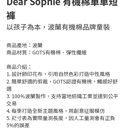
Dear Sophie 有機棉單車短
褲
以孩子為本，波蘭有機棉品牌童裝
商品產地：波蘭
商品材質：GOTS有機棉、彈性纖維
商品介紹：
1.
設計師印花布，引用自然色彩打造中性風格
2.
簡單舒適的剪裁，
GOTS
認證有機棉，觸感好舒
適
3.
100%
波蘭製作，支持當地紡織工業並達到公平
交易
4.
每季打造全新主題風格，用創意征服模仿
5. 尺寸表為實際量測長度，因人工量測會有正負
5%的誤差