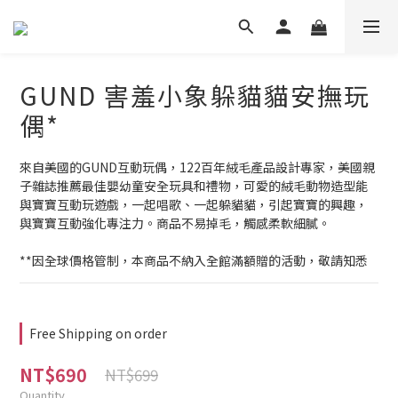
GUND 害羞小象躲貓貓安撫玩
偶*
來自美國的GUND互動玩偶，122百年絨毛產品設計專家，美國親
子雜誌推薦最佳嬰幼童安全玩具和禮物，可愛的絨毛動物造型能
與寶寶互動玩遊戲，一起唱歌、一起躲貓貓，引起寶寶的興趣，
與寶寶互動強化專注力。商品不易掉毛，觸感柔軟細膩。
**因全球價格管制，本商品不納入全館滿額贈的活動，敬請知悉
Free Shipping on order
NT$690
NT$699
Quantity