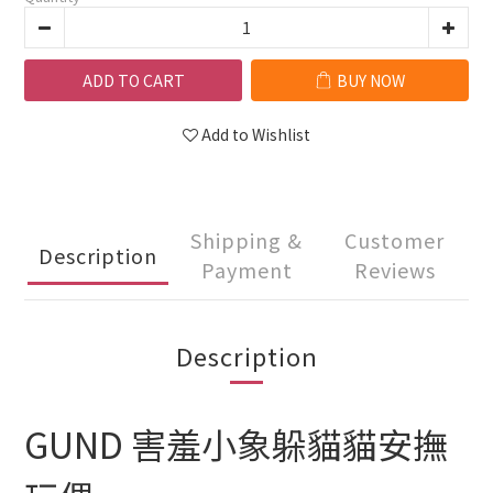
ADD TO CART
BUY NOW
Add to Wishlist
Shipping &
Customer
Description
Payment
Reviews
Description
GUND 害羞小象躲貓貓安撫