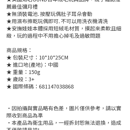
薦最佳彌月禮
★
無須裝電池. 按壓玩偶肚子耳朵會動
★
用濕布擦乾玩偶即可. 不可以用洗衣機清洗
★
安撫娃娃本體採用短絨毛材質，摸起來柔軟且細
緻，
玩的過程中不用擔心掉毛及過敏問題
商品規格：
★ 包裝尺寸：10*10*25CM
★ 進口地(產地)：中國
★ 重量：150g
★ 歲段：3+
★ 國際條碼：681147038868
‧因拍攝與實品略有色差，圖片僅供參考，請以實
際收到商品為準
‧本產品為衛生用品，一經拆封恕無法退換，造成
不便敬請見諒!