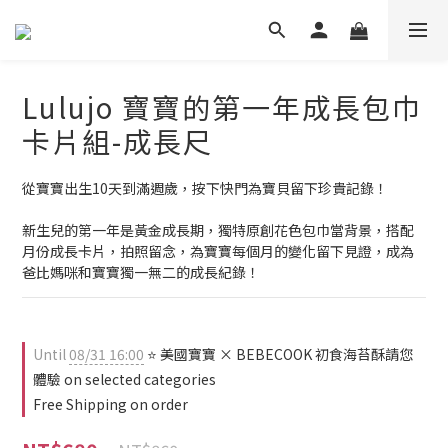
Lulujo 寶寶的第一年成長包巾
卡片組-成長尺
從寶寶出生10天到滿週歲，按下快門為寶貝留下珍貴記錄！
新生兒的第一年是黃金成長期，獨特原創花色包巾當背景，搭配
月份成長卡片，拍照留念，為寶寶每個月的變化留下見證，成為
爸比媽咪和寶寶獨一無二的成長紀錄！
Until
08/31 16:00
⭐ 美國寶寶 × BEBECOOK 初食海苔酥請您
體驗 on selected categories
Free Shipping on order