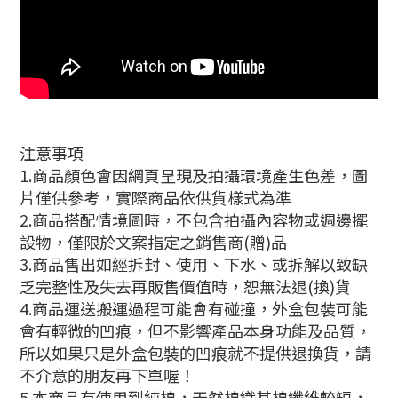
注意事項
1.商品顏色會因網頁呈現及拍攝環境產生色差，圖
片僅供參考，實際商品依供貨樣式為準
2.商品搭配情境圖時，不包含拍攝內容物或週邊擺
設物，僅限於文案指定之銷售商(贈)品
3.商品售出如經拆封、使用、下水、或拆解以致缺
乏完整性及失去再販售價值時，恕無法退(換)貨
4.商品運送搬運過程可能會有碰撞，外盒包裝可能
會有輕微的凹痕，但不影響產品本身功能及品質，
所以如果只是外盒包裝的凹痕就不提供退換貨，請
不介意的朋友再下單喔！
5.本商品有使用到純棉，天然棉織其棉纖維較短，