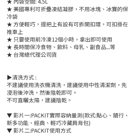
★ 內袋空間: 4.5L
★ 美國專利可折疊凍結凝膠，不用冰塊、冰寶的保
冷袋
★ 方便輕巧，提把上有設有可拆開扣環，可扣掛在
推車上
★ 只要使用前冷凍12個小時，拿出即可使用
★ 長時間保冷食物、飲料、母乳、副食品...等
★ 台灣總代理公司貨
▶清洗方式 :
不建議使用洗衣機清洗，建議使用中性清潔劑，先
浸泡後沖洗，然後陰乾即可。
不可直曬太陽，建議陰乾。
▼ 影片一:PACKIT實際容納量測(款式:點心、隨行、
新多功能、經典、輕巧冷藏肩背包)
▼ 影片二:PACKIT使用方式