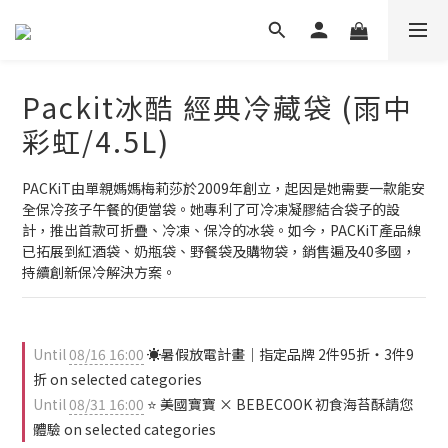
Packit冰酷 經典冷藏袋 (雨中
彩虹/4.5L)
PACKiT由單親媽媽梅莉莎於2009年創立，起因是她需要一款能安
全保冷孩子午餐的便當袋。她專利了可冷凍凝膠結合袋子的設
計，推出首款可折疊、冷凍、保冷的冰袋。如今，PACKiT產品線
已拓展到紅酒袋、奶瓶袋、野餐袋及購物袋，銷售遍及40多國，
持續創新保冷解決方案。
Until
08/16 16:00
☀️暑假放電計畫｜指定品牌 2件95折・3件9
折 on selected categories
Until
08/31 16:00
⭐ 美國寶寶 × BEBECOOK 初食海苔酥請您
體驗 on selected categories