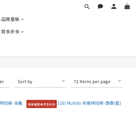
尚品牌童裝
｜買多折多
ter
Sort by
72 Items per page
換季優惠🔔買多折多