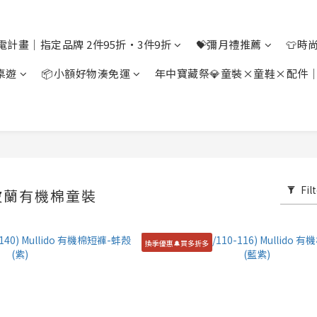
電計畫｜指定品牌 2件95折・3件9折
💝彌月禮推薦
👕時
桌遊
📦小額好物湊免運
年中寶藏祭💎童裝×童鞋×配件
Fil
 波蘭有機棉童裝
換季優惠🔔買多折多