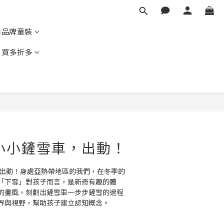
尚品牌童裝
｜買多折多
BUY NOW
小小鏟雪車，出動！
，出動！身處亞熱帶地區的我們，在冬季的
「下雪」對孩子而言，是新奇有趣的體
的畫風，刻劃出鏟雪車一步步鏟雪的過程
界與視野，幫助孩子建立認知概念。