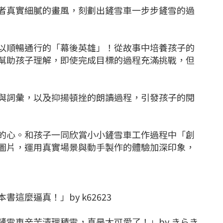
者真實細膩的畫風，刻劃出鏟雪車一步步鏟雪的過
以順暢通行的「幕後英雄」！從故事中培養孩子的
幫助孩子理解，即使完成目標的過程充滿挑戰，但
與詞彙，以及抑揚頓挫的朗讀過程，引發孩子的閱
的心。和孩子一同欣賞小小鏟雪車工作過程中「創
圖片，運用真實場景與動手製作的體驗加深印象，
麼逼真！」by k62623
雪車辛苦清理積雪，真是太可愛了！」by きらき