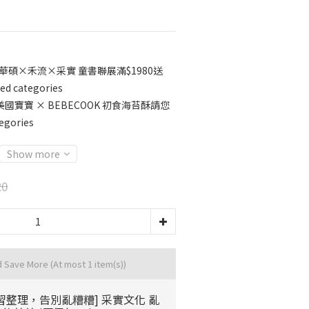
 華碩×禾流×采實 童書聯展滿$1980送
d categories
美國寶寶 × BEBECOOK 初食海苔酥請您
egories
Show more
20
d Save More
(At most 1 item(s))
習整理，告別亂糟糟] 采實文化 亂