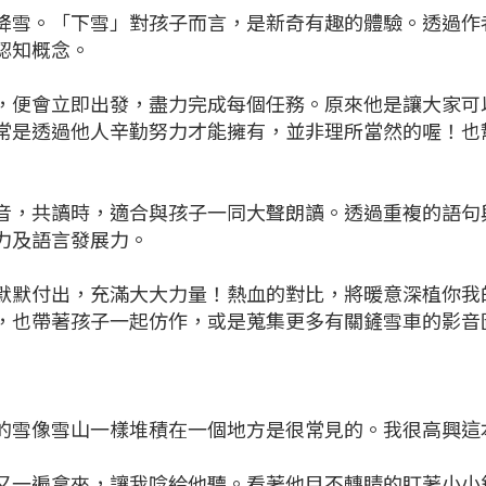
降雪。「下雪」對孩子而言，是新奇有趣的體驗。透過作
認知概念。
，便會立即出發，盡力完成每個任務。原來他是讓大家可
常是透過他人辛勤努力才能擁有，並非理所當然的喔！也
音，共讀時，適合與孩子一同大聲朗讀。透過重複的語句
力及語言發展力。
默默付出，充滿大大力量！熱血的對比，將暖意深植你我
，也帶著孩子一起仿作，或是蒐集更多有關鏟雪車的影音
雪像雪山一樣堆積在一個地方是很常見的。我很高興這本書這
又一遍拿來，讓我唸給他聽。看著他目不轉睛的盯著小小鏟