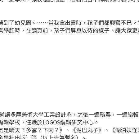
帶到了幼兒園。……當我拿出書時，孩子們都興奮不已。
高舉起時，在翻頁前，孩子們屏息以待的樣子，讓大家更
。曾就讀多摩美術大學工業設計系，之後一邊務農，一邊編
輯學校，任職於LOGOS編輯研究中心。
氣是晴天？多雲？下雨？》、《泥巴丸子》、《湖泊妖怪
金星社出版）等（以上皆為暫名）。