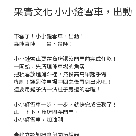
采實文化 小小鏟雪車，出動
下雪了！小小鏟雪車，出動！
轟隆轟隆──轟、轟隆！
小小鏟雪車要在商店還沒開門前完成任務！
一開始，先清理停車場的角落。
把積雪放進鏟斗裡，然後高高舉起手臂──
咚刷！運到停車場中間之後再倒出來吧！
還要用鏟子清一清柱子旁邊的雪喔！
小小鏟雪車一步、一步，就快完成任務了！
再一下下，商店即將開門。
小小鏟雪車，加油啊──
◆建立認知概念與開拓視野