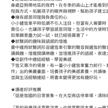
身處亞熱帶地區的我們，在冬季的高山上才能看到
程與方式。拓展孩子的眼界與視野，幫助孩子建立
◆擁有感恩同理與負責任的心
小小鏟雪車平時低調不引人注目，但當有人需要時
責任心，也讓孩子學習感恩同理。生活中的方便時
如果願意盡力試一試，就已經很厲害了。
◆狀聲詞的趣味與語感的增進
書中運用狀聲詞形容鏟雪車引擎的聲音與鏟雪的聲
讀興趣、增進閱讀樂趣，並增進孩子的語感、表達
◆從創作中連結經驗、學習美感
下雪又寒冷的場景，有一臺小小鏟雪車奮力前行、
作」出的美麗畫面，培養孩子的美感素養。共讀後
並與生活經驗連結，將書本變得更加有趣好玩。
★讀者好評推薦
「這是雪國的日常景象。在大型商店停車場，清除的
「我的兩歲孩子喜歡汽車，也很喜歡這本書。一遍