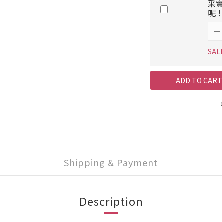
采
呢！
SAL
ADD TO CART
Shipping & Payment
Description