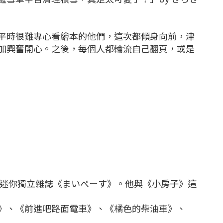
平時很難專心看繪本的他們，這次都傾身向前，津
加興奮開心。之後，每個人都輪流自己翻頁，或是
輯迷你獨立雜誌《まいぺーす》。他與《小房子》這
》、《前進吧路面電車》、《橘色的柴油車》、