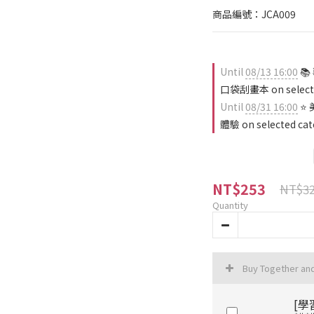
商品編號：JCA009
Until
08/13 16:00
📚
口袋刮畫本 on selecte
Until
08/31 16:00
⭐ 
體驗 on selected cat
NT$253
NT$3
Quantity
Buy Together an
[學