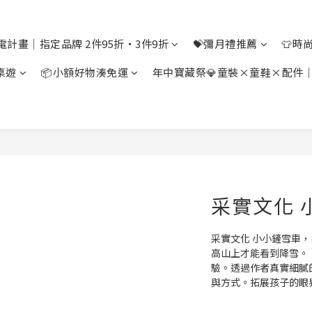
電計畫｜指定品牌 2件95折・3件9折
💝彌月禮推薦
👕時
桌遊
📦小額好物湊免運
年中寶藏祭💎童裝×童鞋×配件
采實文化 
采實文化 小小鏟雪車
高山上才能看到降雪。
驗。透過作者真實細膩
與方式。拓展孩子的眼