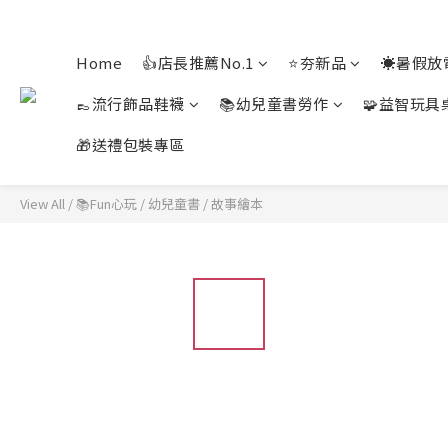
Home
👍店長推薦No.1
⭐夯新品
☀️暑假放
👞流行飾品鞋襪
📚幼兒童書勞作
🧩益智玩具
🎁送禮包裝專區
View All
/
📚Fun心玩
/
幼兒童書
/
故事繪本