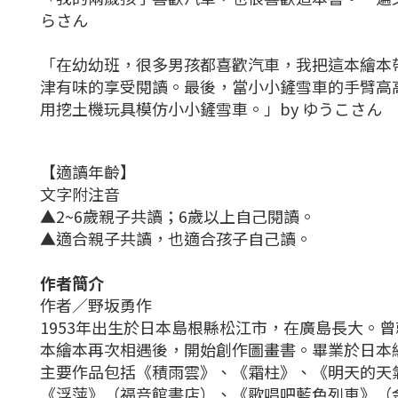
らさん
「在幼幼班，很多男孩都喜歡汽車，我把這本繪本
津有味的享受閱讀。最後，當小小鏟雪車的手臂高
用挖土機玩具模仿小小鏟雪車。」by ゆうこさん
【適讀年齡】
文字附注音
▲2~6歲親子共讀；6歲以上自己閱讀。
▲適合親子共讀，也適合孩子自己讀。
作者簡介
作者／野坂勇作
1953年出生於日本島根縣松江市，在廣島長大
本繪本再次相遇後，開始創作圖畫書。畢業於日本編
主要作品包括《積雨雲》、《霜柱》、《明天的天
《浮萍》（福音館書店）、《歌唱吧藍色列車》（