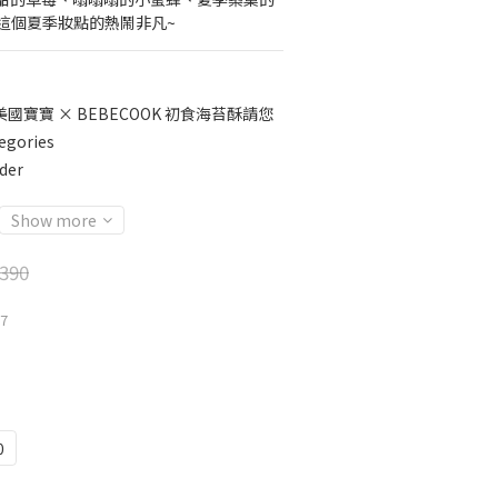
 將這個夏季妝點的熱鬧非凡~
美國寶寶 × BEBECOOK 初食海苔酥請您
egories
der
Show more
390
17
0