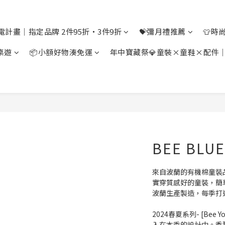
電計畫｜指定品牌 2件95折・3件9折
💝彌月禮推薦
👕時
桌遊
📦小額好物湊免運
年中寶藏祭💎童裝×童鞋×配件
BEE BLUE
來自波蘭的有機棉童裝品牌
實穿質感好的童裝，簡單
波蘭生產製造，每季打
2024春夏系列- [Bee
入在本季的設計中。香