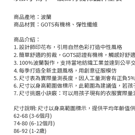
商品產地：波蘭
商品材質：GOTS有機棉、彈性纖維
商品介紹：
1.
設計師印花布，引用自然色彩打造中性風格
2.
簡單舒適的剪裁，
GOTS
認證有機棉，觸感好舒
3.
100%
波蘭製作，支持當地紡織工業並達到公平
4.
每季打造全新主題風格，用創意征服模仿
5. 尺寸表為實際量測長度，因人工量測會有正負5
6. 尺寸以身高範圍做標示，此範圍為建議值，若
7. 尺寸挑選小訣竅：可以用孩子現有的衣服實際
尺寸說明: 尺寸以身高範圍標示，提供平均年齡值
62-68 (3-6個月)
74-80 (6-12個月)
86-92 (1-2歲)