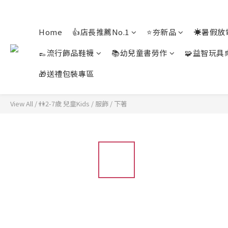
Home
👍店長推薦No.1
⭐夯新品
☀️暑假放
👞流行飾品鞋襪
📚幼兒童書勞作
🧩益智玩具
🎁送禮包裝專區
View All
/
👫2-7歲 兒童Kids
/
服飾
/
下著