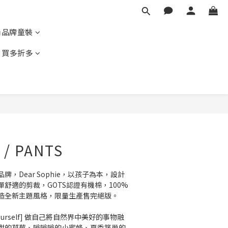
尚品牌童裝
｜買多折多
BUY NOW
 / PANTS
，Dear Sophie，以孩子為本，設計
舒適的剪裁，GOTS認證有機棉，100%
造全新主題風格，限量生產售完絕版。
 Yourself] 做自己將自然界中美好的事物融
甜的草莓、嗡嗡嗡的小蜜蜂、夏季築巢的