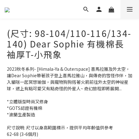
(尺寸: 98-104/110-116/134-
140) Dear Sophie 有機棉長
袖厚T-小飛象
2023秋冬系列- [Himala-Ya & Outerspace] 喜馬拉雅及外太空，
讓Dear Sophie帶著孩子登上喜馬拉雅山，與傳奇的雪怪作伴，加
入貓咪一起冥想瑜伽，與寵物狗狗搭著火箭前往外太空的神祕星
球，遇上有點可愛又有點奇怪的外星人~ 奇幻旅程即將展開...
*立體版型時尚又修身
*GOTS認證有機棉
*波蘭生產製造
尺寸說明: 尺寸以身高範圍標示，提供平均年齡值供參考
62-68 (3-6個月)