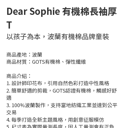
Dear Sophie 有機棉長袖厚
T
以孩子為本，波蘭有機棉品牌童裝
商品產地：波蘭
商品材質：GOTS有機棉、彈性纖維
商品介紹：
1.
設計師印花布，引用自然色彩打造中性風格
2.
簡單舒適的剪裁，
GOTS
認證有機棉，觸感好舒
適
3.
100%
波蘭製作，支持當地紡織工業並達到公平
交易
4.
每季打造全新主題風格，用創意征服模仿
5. 尺寸表為實際量測長度，因人工量測會有正負