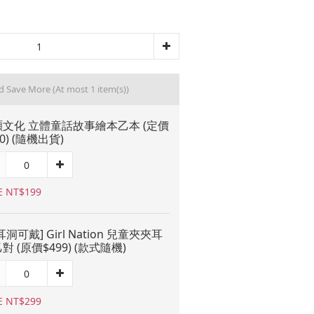
nd Save More
(At most 1 item(s))
文化 立體童話故事繪本乙本 (定價
20) (隨機出貨)
E NT$199
耳洞可戴] Girl Nation 兒童夾夾耳
對 (原價$499) (款式隨機)
E NT$299