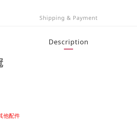
Shipping & Payment
Description
冠
其他配件