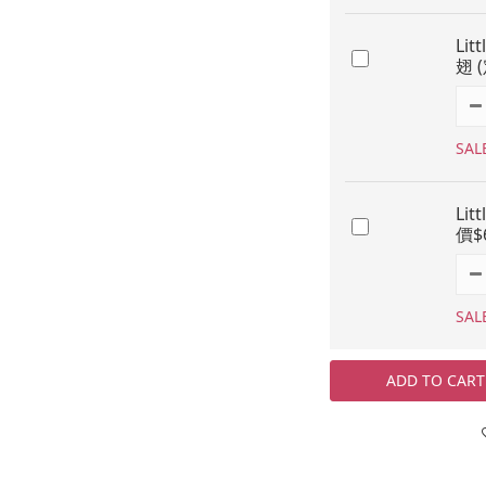
Lit
翅 
SAL
Lit
價$6
SAL
ADD TO CART