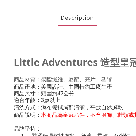
Description
Little Adventures 造型皇
商品材質：聚酯纖維、尼龍、亮片、塑膠
商品產地：美國設計、中國特約工廠生產
商品尺寸：頭圍約47公分
適合年齡：3歲以上
清洗方式
：
濕布擦拭局部清潔，平放自然風乾
商品說明：
本商品為皇冠乙件，不含服飾、鞋類或
品牌堅持：
1.
嚴選低過敏性布料，舒適、柔軟、有彈性。