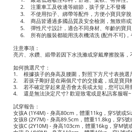
2.
注重車工及收邊等細節，孩子穿上不發癢
3.
不使用扣子、綁帶等配件，方便小寶貝穿脫
4.
商品皆通過多國品質及安全檢測，無致癌或
5.
彈性尺寸設計，適合不同身材、年齡的寶貝
6.
所有的服裝都能用洗衣機清洗 (配件不可
注意事項：
亮片、水鑽、緞帶若因下水洗滌或穿戴摩擦脫落，
如何挑選尺寸：
1.
根據孩子的身高及腰圍，對照下方尺寸表挑選
2.
若孩子剛好是在兩個尺寸的交接處，或是寶貝
3.
若不確定穿起來是否會太長或太短，您可以用
4.
還是無法決定尺寸
?
歡迎致電或是私訊客服喔
~
試穿報告：
女孩
A (1Y4M) -
身高
80cm
，體重
11kg
，穿
S
號或
Si
女孩
B (2Y7M) -
身高
89.5cm
，體重
11.8kg
，穿
S
號
女孩
C (2Y10M) -
身高
103cm
，體重
16kg
，穿
M
號