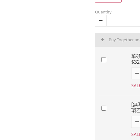
Quantity
Buy Together a
華碩
$3
SAL
[無
環乙
SAL