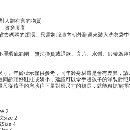
對人體有害的物質
，實穿度高
)，省去媽媽的煩惱。只需將服裝內朝外翻過來裝入洗衣袋
不屬瑕疵範圍，無法換貨或退款。亮片、水鑽、緞帶為裝
尺寸。年齡標示僅供參考，同年齡身材還是會有差異，請
較同齡頭好壯壯或嬌小，建議可以拿手邊孩子的洋裝對照
量尺從孩子的肩膀往下量對應尺寸的裙長，就能粗抓裙擺
ze 2
或
Size 2
或
Size 4