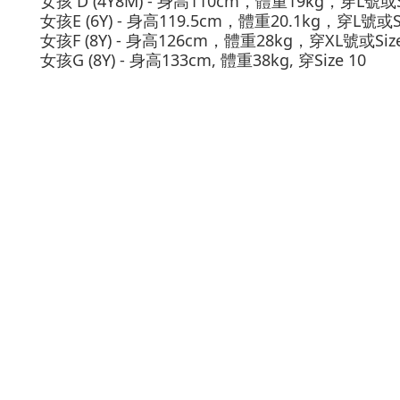
女孩
D (4Y8M) -
身高
110cm
，體重
19kg
，穿
L
號或
女孩
E (6Y) -
身高
119.5cm
，體重
20.1kg
，穿
L
號或
S
女孩
F (8Y) -
身高
126cm
，體重
28kg
，穿
XL
號或
Siz
女孩
G (8Y) -
身高
133cm,
體重
38kg,
穿
Size 10
關於我們
美國寶寶購物網 FB粉絲團
Old Soles 台灣粉絲團
美國寶寶部落格