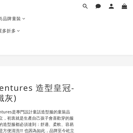
時尚品牌童裝
買多折多
BUY NOW
dventures 造型皇冠-
鐵灰)
dventures是專門設計童話造型服的童裝品
立，初衷就是生產自己孩子會喜歡穿的服
的造型服都必須達到：舒適、柔軟、容易
方便清洗!!! 也因為如此，品牌至今屹立