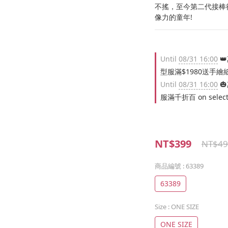
不搖，至今第二代接棒
像力的童年!
Until
08/31 16:00
👑
型服滿$1980送手繪紙氣球 
Until
08/31 16:00
🎃
服滿千折百 on selecte
NT$399
NT$49
商品編號
: 63389
63389
Size
: ONE SIZE
ONE SIZE