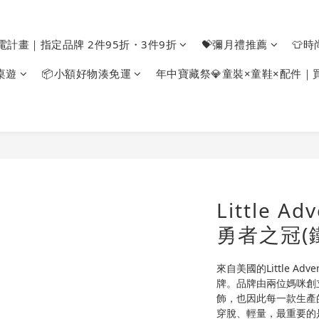
電計畫｜指定品牌 2件95折・3件9折
💝彌月禮推薦
👕
桌遊
📦小額好物湊免運
年中寶藏祭💎童裝×童鞋×配件｜
Little A
勇者之冠(
來自美國的Little A
牌。品牌由兩位媽咪創
飾，也因此每一款生產
穿脫、輕量，最重要的是