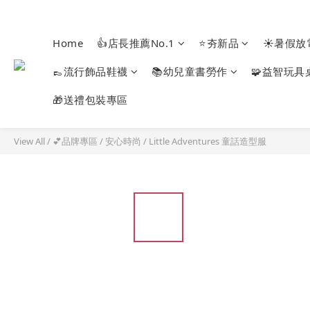
Home
👍店長推薦No.1
⭐夯新品
☀️暑假放
👞流行飾品鞋襪
📚幼兒童書勞作
🧩益智玩具
🎁送禮包裝專區
View All
/
💕品牌專區
/
安心時尚
/
Little Adventures 童話造型服