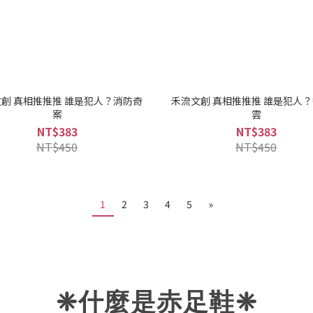
創 真相推推推 誰是犯人？消防奇
禾流文創 真相推推推 誰是犯人
案
雲
NT$383
NT$383
NT$450
NT$450
1
2
3
4
5
»
❈什麼是赤足鞋
❈