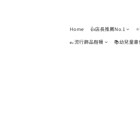
Home
👍店長推薦No.1
👞流行飾品鞋襪
📚幼兒童書