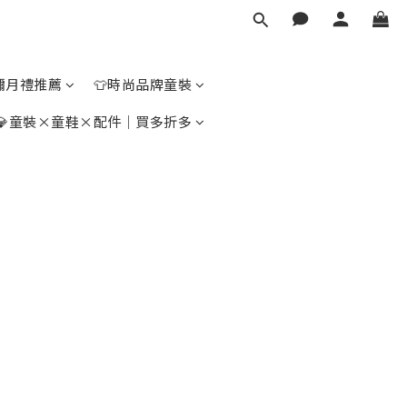
彌月禮推薦
👕時尚品牌童裝
💎童裝×童鞋×配件｜買多折多