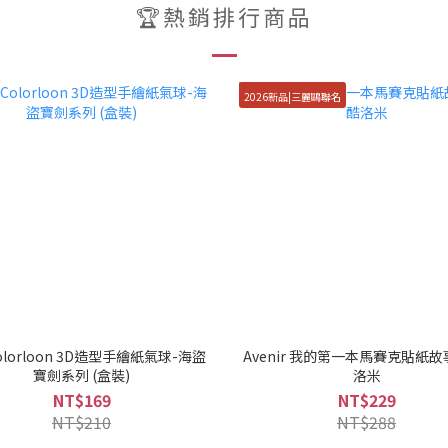
🏆熱銷排行商品
2026新品|三麗鷗聯名
lorloon 3D造型手繪紙氣球-海盜
Avenir 我的第一本馬賽克貼紙故
寶劍系列 (盒裝)
洛米
NT$169
NT$229
NT$210
NT$288