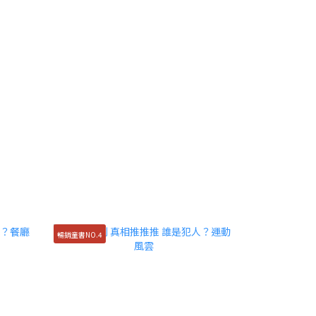
暢銷童書NO.4