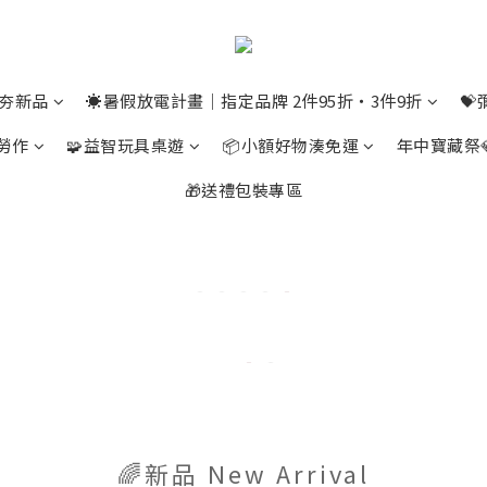
⭐夯新品
☀️暑假放電計畫｜指定品牌 2件95折・3件9折

勞作
🧩益智玩具桌遊
📦小額好物湊免運
年中寶藏祭
🎁送禮包裝專區
🌈新品 New Arrival