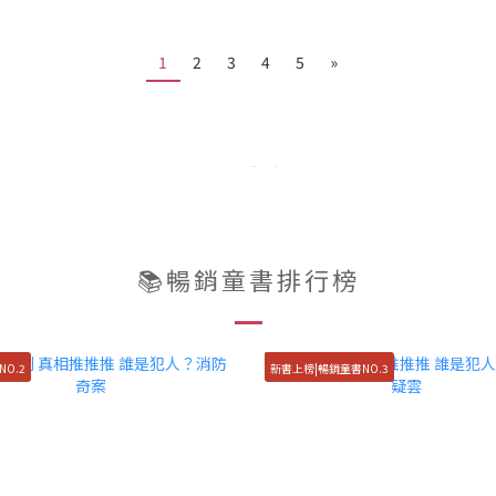
1
2
3
4
5
»
📚暢銷童書排行榜
O.2
新書上榜|暢銷童書NO.3