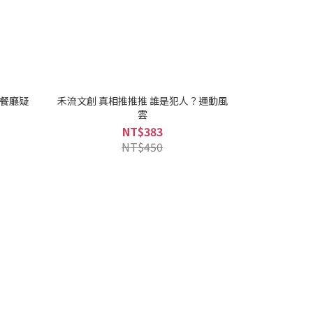
？餐廳疑
禾流文創 真相推推推 誰是犯人？運動風
雲
NT$383
NT$450