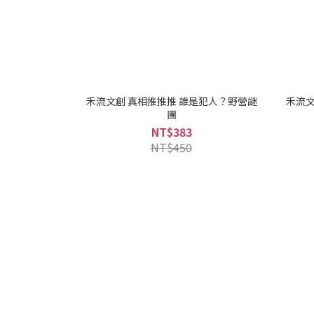
禾流文創 真相推推推 誰是犯人？野營謎
禾流文
團
NT$383
NT$450