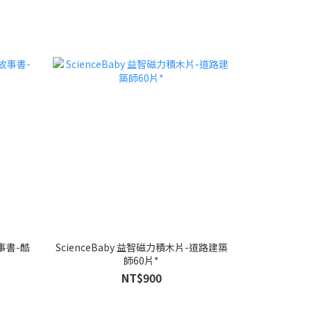
事書-酷
ScienceBaby 益智磁力積木片-道路建築
師60片*
NT$900