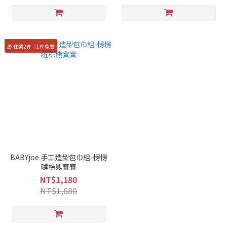
🎁 任選2件｜1件免費
BABYjoe 手工造型包巾組-愣愣
噠棕熊寶寶
NT$1,180
NT$1,680