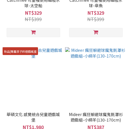
Catchmee 可重複使用磁吸水
Catchmee 可重複使用磁吸水
球-太空船
球-章魚
NT$329
NT$329
NT$399
NT$399
新品|專屬孩子的遊戲城堡
華碩文化 感覺統合兒童遊戲城
Mideer 瘋狂躲避球魔鬼氈罩衫
堡
遊戲組-小綿羊(130-170cm)
NT$1,980
NT$387