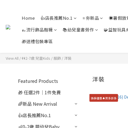
Home
👍店長推薦No.1
⭐夯新品
☀️暑假放
👞流行飾品鞋襪
📚幼兒童書勞作
🧩益智玩具
🎁送禮包裝專區
View All
/
👫2-7歲 兒童Kids
/
服飾
/
洋裝
洋裝
Featured Products
🎁 任選2件｜1件免費
換季優惠🔔買多折多
🌈新品 New Arrival
👍店長推薦No.1
👶0-2歲 嬰幼兒Baby