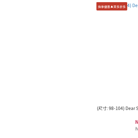
換季優惠🔔買多折多
(尺寸: 98-104) D