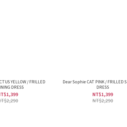
ACTUS YELLOW / FRILLED
Dear Sophie CAT PINK / FRILLED 
NNING DRESS
DRESS
NT$1,399
NT$1,399
NT$2,290
NT$2,290