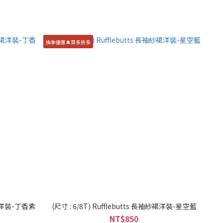
換季優惠🔔買多折多
袖紗裙洋裝-丁香紫
(尺寸 : 6/8T) Rufflebutts 長袖紗裙洋裝-星空藍
NT$850