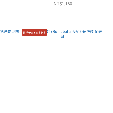
NT$1,180
換季優惠🔔買多折多