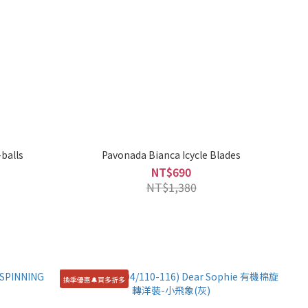
balls
Pavonada Bianca Icycle Blades
NT$690
NT$1,380
換季優惠🔔買多折多