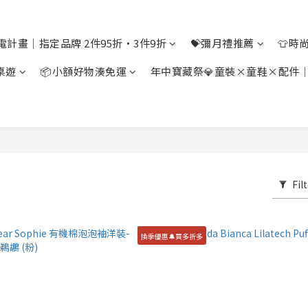
電計畫｜指定品牌 2件95折・3件9折
💝彌月禮推薦
👕時
桌遊
📦小額好物湊免運
年中寶藏祭💎童裝×童鞋×配件
Fil
換季優惠🔔買多折多