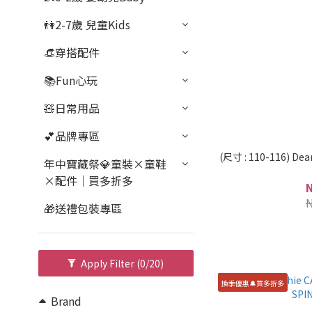
👫2-7歲 兒童Kids
👒穿搭配件
📚Fun心玩
🧸日常用品
💕品牌專區
(尺寸 : 110-116) 
年中寶藏祭💎童裝×童鞋
×配件｜買多折多
🎁送禮包裝專區
Apply Filter
(0/20)
換季優惠🔔買多折多
Brand