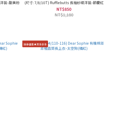
袖紗裙洋裝-甜美粉
(尺寸: 7/8/10T) Rufflebutts 長袖紗裙洋裝-節慶紅
NT$850
NT$1,180
換季優惠🔔買多折多