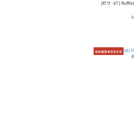
(尺寸 : 8T) Ru
換季優惠🔔買多折多