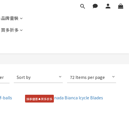
尚品牌童裝
｜買多折多
ter
Sort by
72 Items per page
換季優惠🔔買多折多