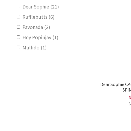
Dear Sophie (21)
Rufflebutts (6)
Pavonada (2)
Hey Popinjay (1)
Mullido (1)
Dear Sophie C
SPI